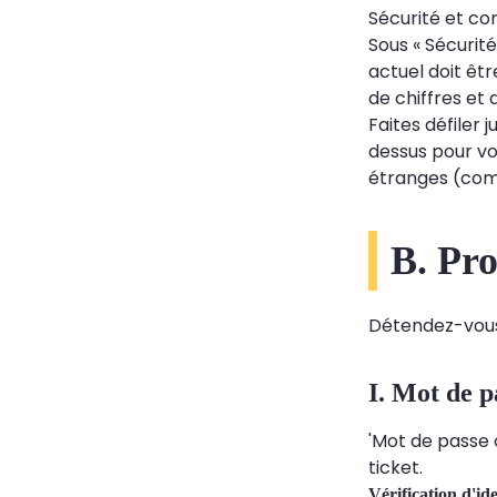
Sécurité et co
Sous « Sécurit
actuel doit êt
de chiffres et
Faites défiler 
dessus pour vo
étranges (comm
B. Pr
Détendez-vous 
I. Mot de p
'Mot de passe o
ticket.
Vérification d'ide