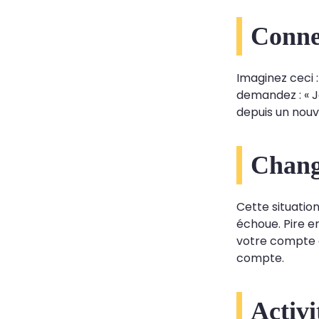
Conne
Imaginez ceci 
demandez : « J
depuis un nou
Chang
Cette situatio
échoue. Pire e
votre compte e
compte.
Activit