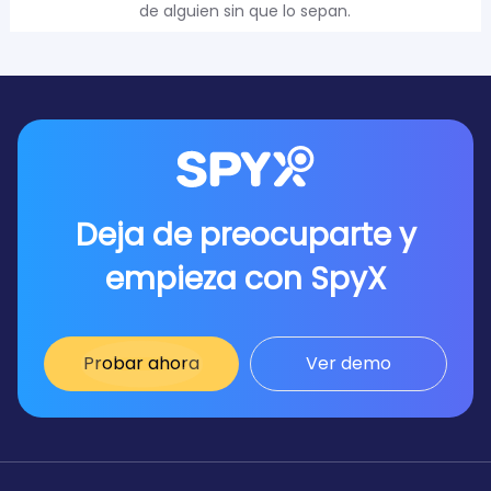
de alguien sin que lo sepan.
Deja de preocuparte y
empieza con SpyX
Probar ahora
Ver demo