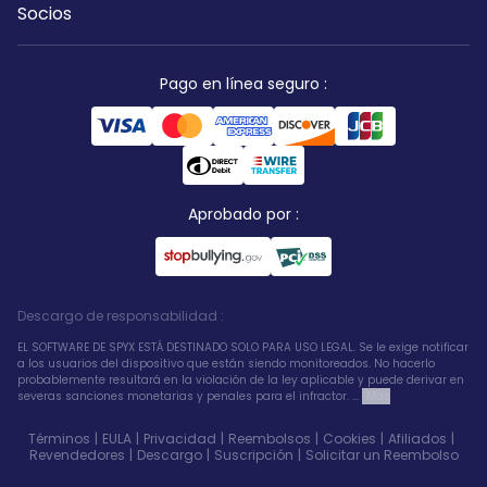
Socios
Pago en línea seguro
:
Aprobado por
:
Descargo de responsabilidad
:
EL SOFTWARE DE SPYX ESTÁ DESTINADO SOLO PARA USO LEGAL. Se le exige notificar
a los usuarios del dispositivo que están siendo monitoreados. No hacerlo
probablemente resultará en la violación de la ley aplicable y puede derivar en
severas sanciones monetarias y penales para el infractor. ...
Más
Términos
|
EULA
|
Privacidad
|
Reembolsos
|
Cookies
|
Afiliados
|
Revendedores
|
Descargo
|
Suscripción
|
Solicitar un Reembolso