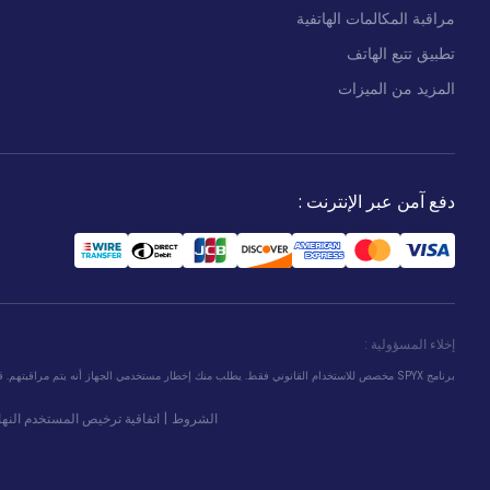
مراقبة المكالمات الهاتفية
تطبيق تتبع الهاتف
المزيد من الميزات
دفع آمن عبر الإنترنت
:
إخلاء المسؤولية
:
برنامج SPYX مخصص للاستخدام القانوني فقط. يطلب منك إخطار مستخدمي الجهاز أنه يتم مراقبتهم. قد يؤدي عدم القيام بذلك إلى انتهاك القانون المعمول به وقد يؤدي إلى فرض غرامات مالية وجنائية شديدة على المخالف...
الشروط
|
اتفاقية ترخيص المستخدم النها