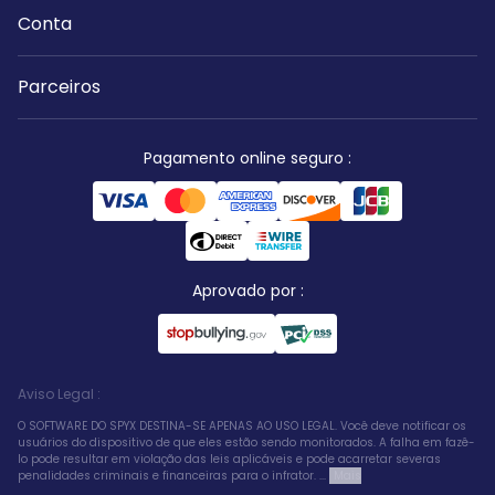
Conta
Parceiros
Pagamento online seguro
:
Aprovado por
:
Aviso Legal
:
O SOFTWARE DO SPYX DESTINA-SE APENAS AO USO LEGAL. Você deve notificar os
usuários do dispositivo de que eles estão sendo monitorados. A falha em fazê-
lo pode resultar em violação das leis aplicáveis e pode acarretar severas
penalidades criminais e financeiras para o infrator. ...
Mais