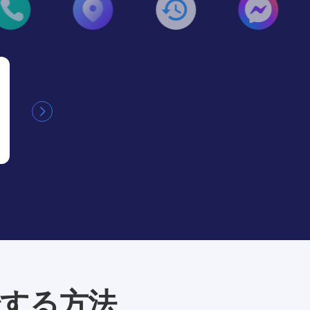
写真/動画のモニタ
対象の携帯電話に保存されているすべて
表示します。さらに、SpyX は写真や
始する方法