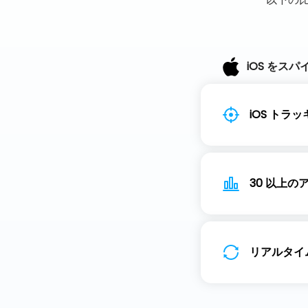
iOS をスパ
続きサポー
iOS ト
iOS トラ
30 以上の
30 以上の
リアルタイ
リアルタイ