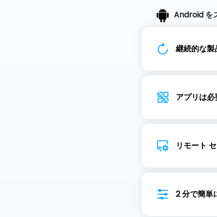
Android 
ト
継続的な製
継続的な製
アプリは必
アプリは必
利用可能
リモート 
リモート 
プ
2 分で簡
2 分で簡