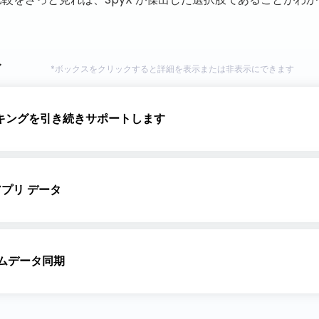
イ
*ボックスをクリックすると詳細を表示または非表示にできます
トします
Spyic は現在 iOS をサポートしていません。
ラッキングを引き続きサポートします
ッキングを引き
SpyX は iOS 17 を含むすべての iOS バージョンをサポー
Spyic は現在 iOS をサポートしていません。
アプリ データ
アプリ データ
タ タイプを監視できます。
SpyX は、SMS、通話、位置情報、ソーシャル メディア ア
Spyic は現在 iOS をサポートしていません。
ムデータ同期
ムデータ同期
SpyX はいつでもデータを更新できます。