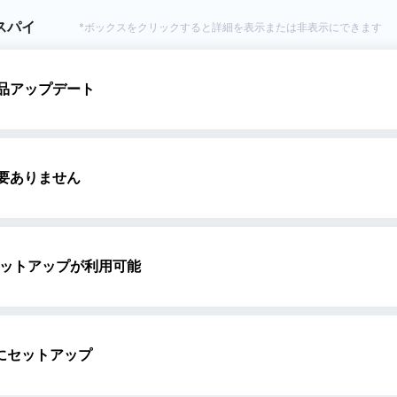
をスパイ
*ボックスをクリックすると詳細を表示または非表示にできます
Spyic 製品は 2022 年以降アップデートされていません。
品アップデート
品アップデー
SpyX は Android 13 を含むすべての Android バー
Spyic は Android デバイスに追加のアプリをインスト
要ありません
要ありません
されることはありません。
SpyX は対象の Android デバイスにアプリをインスト
す。
セットアップが利用可能
Spyic はセットアップを完了するために Android フォ
セットアップが
SpyX は物理的にアクセスせずにリモート セットアップが
Spyic はアプリのインストールに 15 分以上、デバイス
単にセットアップ
単にセットアッ
SpyX はアプリのインストールや脱獄なしで 2 分でセット