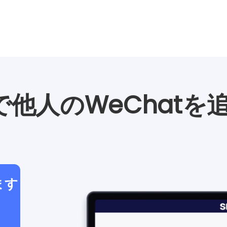
で他人のWeChatを
ます