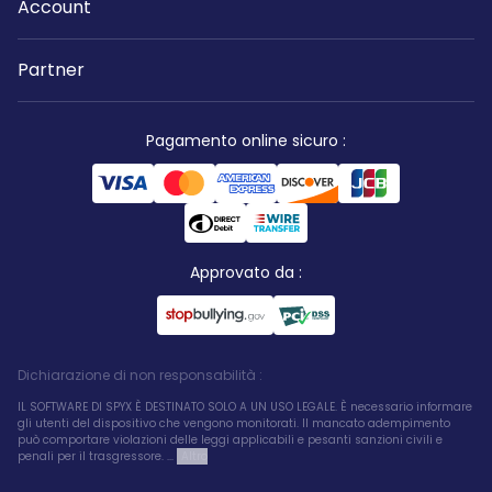
Account
Partner
Pagamento online sicuro
:
Approvato da
:
Dichiarazione di non responsabilità
:
IL SOFTWARE DI SPYX È DESTINATO SOLO A UN USO LEGALE. È necessario informare
gli utenti del dispositivo che vengono monitorati. Il mancato adempimento
può comportare violazioni delle leggi applicabili e pesanti sanzioni civili e
penali per il trasgressore. ...
Altro