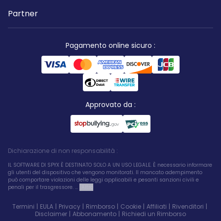
Partner
Pagamento online sicuro
:
Approvato da
:
Dichiarazione di non responsabilità
:
IL SOFTWARE DI SPYX È DESTINATO SOLO A UN USO LEGALE. È necessario informare
gli utenti del dispositivo che vengono monitorati. Il mancato adempimento
può comportare violazioni delle leggi applicabili e pesanti sanzioni civili e
penali per il trasgressore. ...
Altro
Termini
|
EULA
|
Privacy
|
Rimborso
|
Cookie
|
Affiliati
|
Rivenditori
|
Disclaimer
|
Abbonamento
|
Richiedi un Rimborso