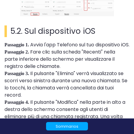
5.2. Sul dispositivo iOS
Avvia l'app Telefono sul tuo dispositivo iOS.
Passaggio 1.
Fare clic sulla scheda "Recenti" nella
Passaggio 2.
parte inferiore dello schermo per visualizzare il
registro delle chiamate.
Il pulsante "Elimina" verrà visualizzato se
Passaggio 3.
scorri verso sinistra durante una nuova chiamata. Se
lo tocchi, la chiamata verrà cancellata dai tuoi
record.
Il pulsante "Modifica" nella parte in alto a
Passaggio 4.
destra dello schermo consente agli utenti di
eliminare più di una chiamata registrata. Una volta
che gli utenti hanno scelto quali chiamate
Sommarios
desiderano eliminare, possono premere il pulsante