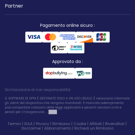
Partner
Pagamento online sicuro
:
Approvato da
:
Dichiarazione di non responsabilità
:
IL SOFTWARE DI SPYX È DESTINATO SOLO A UN USO LEGALE. È necessario informare
gli utenti del dispositivo che vengono monitorati. Il mancato adempimento
può comportare violazioni delle leggi applicabili e pesanti sanzioni civili e
penali per il trasgressore. ...
Altro
Termini
|
EULA
|
Privacy
|
Rimborso
|
Cookie
|
Affiliati
|
Rivenditori
|
Disclaimer
|
Abbonamento
|
Richiedi un Rimborso