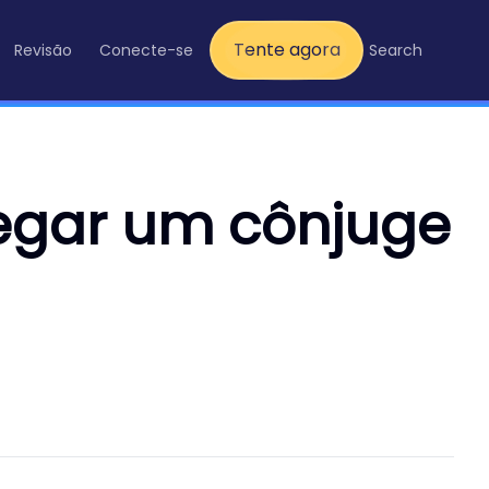
Tente agora
Revisão
Conecte-se
Search
pegar um cônjuge