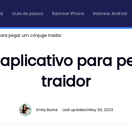
is
Guia de passos
Rastrear iPhone
Rastrear Android
para pegar um cônjuge traidor
 aplicativo para 
traidor
Emily Burke
Last updated:
May 29, 2023