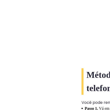
Métod
telefo
Você pode remo
Passo 1.
Vá em 