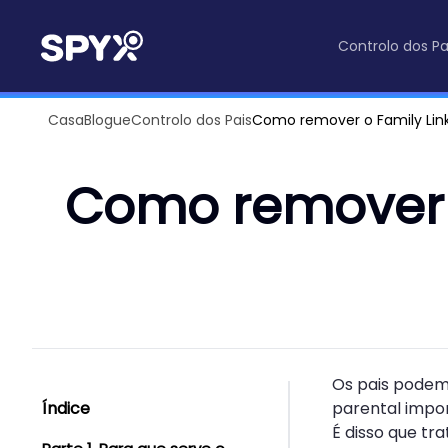
Controlo dos Pa
Casa
Blogue
Controlo dos Pais
Como remover o Family Link
Como remover o
Os pais podem 
Índice
parental impor
É disso que tr