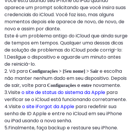
Você está usando seu iPhone ou iPad quando
aparece um prompt solicitando que você insira suas
credenciais do iCloud. Você faz isso, mas alguns
momentos depois ele aparece de novo, de novo, de
novo e assim por diante.
Este é um problema antigo do iCloud que ainda surge
de tempos em tempos. Qualquer uma dessas dicas
de solução de problemas do iCloud pode corrigi-lo:
1.Desligue o dispositivo e aguarde um minuto antes
de reiniciá-lo.
2. Vá para
e escolha
Configurações > [Seu nome] > Sair
não manter nenhum dado em seu dispositivo. Depois
de sair, volte para
e
novamente.
Configurações
entre
3.Visite
o site de status do sistema da Apple
para
verificar se o iCloud está funcionando corretamente.
4.Visite
o site iForgot da Apple
para redefinir sua
senha de ID Apple e entre no iCloud em seu iPhone
ou iPad usando a nova senha.
5.Finalmente, faça backup e restaure seu iPhone.