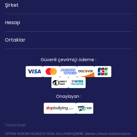
Şirket
Hesap
Ortaklar
Güvenli çevrimiçi ödeme
:
Onaylayan
:
Yasal Uyarı
:
SPYX’İN YAZILIMI YALNIZCA YASAL KULLANIM İÇİNDİR. İzlenen cihazın kullanıcılarını