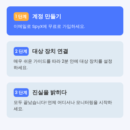
기능 지원.
3
계정 만들기
1 단계
Mar
2025
이메일로 SpyX에 무료로 가입하세요.
Android 기능:
키로거 기능
지원.
대상 장치 연결
2 단계
28
Feb
매우 쉬운 가이드를 따라 2분 안에 대상 장치를 설정
2025
하세요.
Android 기능:
앱 차단 기능
지원.
14
진실을 밝히다
3 단계
Jan
2025
모두 끝났습니다! 언제 어디서나 모니터링을 시작하
세요.
Android 기능:
Wi-Fi 차단
기능 지원.
12