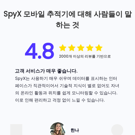
19
Aug
SpyX 모바일 추적기에 대해 사람들이 말
2024
하는 것
Android 기능:
통화, 이메일
및 Wi-Fi 대시보드 페이지
최적화.
4.8
12
Aug
2000개 이상의 리뷰를 기반으로
2024
iOS 기능:
통화, 이메일 및
고객 서비스가 매우 좋습니다.
Wi-Fi 대시보드 페이지 최
SpyX는 사용하기 매우 쉬우며 데이터를 표시하는 인터
적화.
페이스가 직관적이어서 기술적 지식이 별로 없어도 자녀
의 온라인 활동과 위치를 쉽게 모니터링할 수 있습니다.
23
이로 인해 편리하고 걱정 없이 느낄 수 있습니다.
Jul 2024
iOS 기능:
iCloud 계정 연결
속도 최적화.
03
한나