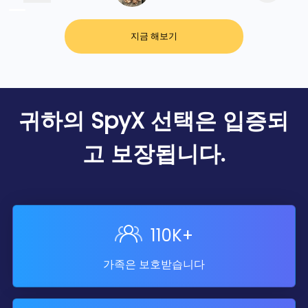
Jul 2024
Android 기능:
Android
지금 해보기
APK 인증 프로세스 간소화.
17
Jun
2024
귀하의 SpyX 선택은 입증되
Android 기능:
온라인 아랍
어 고객 서비스 지원.
고 보장됩니다.
05
Jun
2024
Android 기능:
녹음 기능 버
그 수정.
110K+
19
May
가족은 보호받습니다
2024
Android 기능:
Google
Cloud 솔루션의 링크 속도