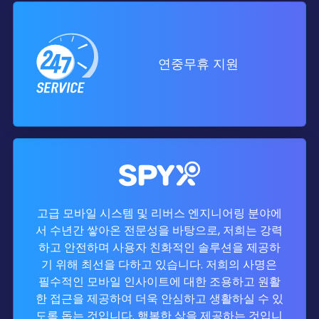
2024
iOS 기능:
대시보드 디자인
개선.
연중무휴 지원
03
Mar
2024
Android 기능:
결제 프로세
스 업그레이드.
27
Feb
2024
Android 기능:
지오펜스
고급 모바일 시스템 및 리버스 엔지니어링 분야에
(Geofence) 데이터 지원.
서 수년간 쌓아온 전문성을 바탕으로, 저희는 강력
하고 안전하며 사용자 친화적인 솔루션을 제공하
24
기 위해 최선을 다하고 있습니다. 저희의 사명은
Jan
2024
필수적인 모바일 인사이트에 대한 조용하고 원활
한 접근을 제공하여 더욱 안심하고 생활하실 수 있
Android 기능:
권한 확인 기
도록 돕는 것입니다. 행복한 삶을 제공하는 것입니
능 지원.