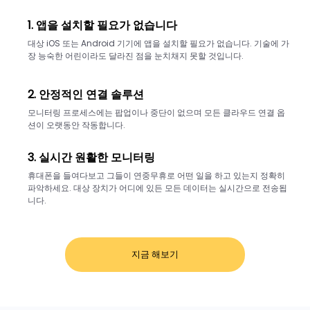
동 전송 기능 지원.
1. 앱을 설치할 필요가 없습니다
09
대상 iOS 또는 Android 기기에 앱을 설치할 필요가 없습니다. 기술에 가
Oct
장 능숙한 어린이라도 달라진 점을 눈치채지 못할 것입니다.
2024
Android 기능:
Wi-Fi 기록
2. 안정적인 연결 솔루션
최적화.
모니터링 프로세스에는 팝업이나 중단이 없으며 모든 클라우드 연결 옵
13
션이 오랫동안 작동합니다.
Sep
2024
3. 실시간 원활한 모니터링
Android 기능:
스크린샷을
휴대폰을 들여다보고 그들이 연중무휴로 어떤 일을 하고 있는지 정확히
파악하세요. 대상 장치가 어디에 있든 모든 데이터는 실시간으로 전송됩
통한 데이터 보기 업그레이
니다.
드.
05
Sep
2024
지금 해보기
Android 기능:
Google 자
동 로그인 솔루션 최적화.