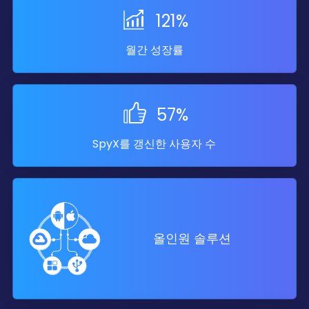
최적화.
121%
10
월간 성장률
May
2024
iOS 기능:
기능 안내 프로세
스 업데이트.
57%
28
Apr
SpyX를 갱신한 사용자 수
2024
Android 기능:
다국어 지원.
02
Apr
2024
올인원 솔루션
Android 기능:
대시보드 디
자인 개선.
17
Mar