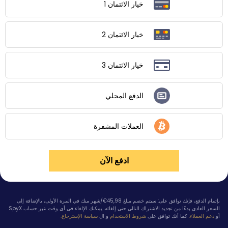
خيار الائتمان 1
خيار الائتمان 2
خيار الائتمان 3
الدفع المحلي
العملات المشفرة
ادفع الآن
بإتمام الدفع، فإنك توافق على: سيتم خصم مبلغ
45,98€/شهر
منك في المرة الأولى، بالإضافة إلى
السعر العادي بدءًا من تجديد الاشتراك التالي حتى إلغائه. يمكنك الإلغاء في أي وقت عبر حساب SpyX
أو
دعم العملاء.
كما أنك توافق على
شروط الاستخدام
و ال
سياسة الإسترجاع.