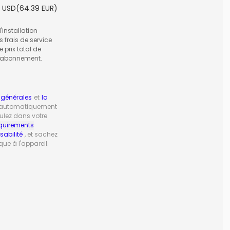
USD(
64.39
EUR)
'installation
 frais de service
 prix total de
d'abonnement.
 générales
et
la
e automatiquement
ulez dans votre
quirements
sabilité
, et sachez
ue à l'appareil.