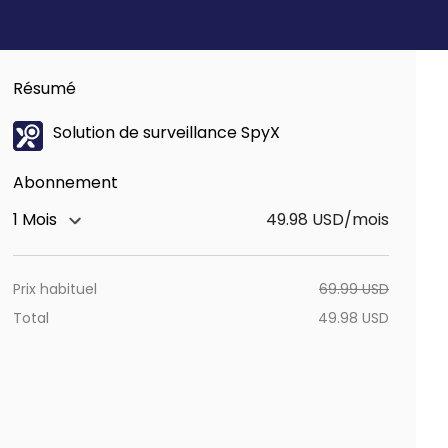
Résumé
Solution de surveillance SpyX
Abonnement
1 Mois
49.98 USD/mois
Prix ​​habituel
69.99
USD
Total
49.98
USD