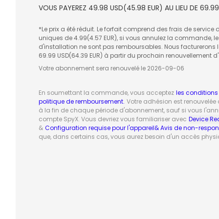
VOUS PAYEREZ
49.98
USD(
45.98
EUR) AU LIEU DE
69.99
*Le prix a été réduit. Le forfait comprend des frais de service d
uniques de 4.99(4.57 EUR), si vous annulez la commande, les
d'installation ne sont pas remboursables. Nous facturerons le
69.99
USD(
64.39
EUR) à partir du prochain renouvellement 
Votre abonnement sera renouvelé le
2026-09-06
En soumettant la commande, vous acceptez
les conditions
politique de remboursement.
Votre adhésion est renouvelé
à la fin de chaque période d'abonnement, sauf si vous l'ann
compte SpyX. Vous devriez vous familiariser avec
Device Re
&
Configuration requise pour l'appareil& Avis de non-respon
que, dans certains cas, vous aurez besoin d'un accès physiq