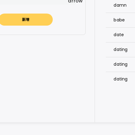
damn
 email
k
新增
babe
ify
 Lite
date
k Messenger
dating
 Messenger Lite
dating
p
dating
s
t
m