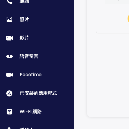
通話
Baddoo
Notify to
Faceboo
照片
Don’t not
Facebook
影片
Faceboo
Facebook
語音留言
WhatsAp
Facetime
LINE
已安裝的應用程式
Message
Snapcha
Wi-Fi 網路
Telegra