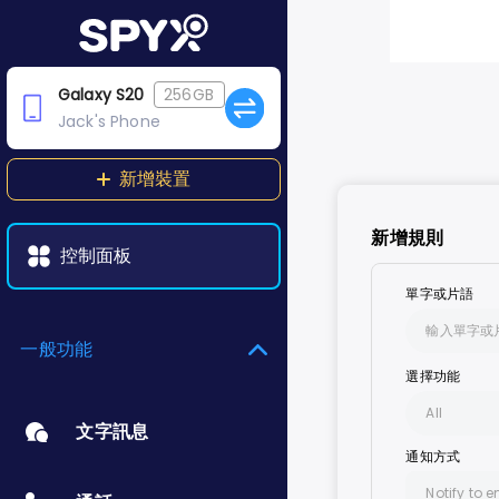
Galaxy S20
256GB
Jack's Phone
新增裝置
新增規則
控制面板
單字或片語
一般功能
選擇功能
All
文字訊息
通知方式
All
Notify to e