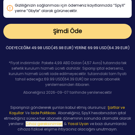
Gizliliğinizin sağlanması için ödemeniz kayıtlarınızda “SpyX”
yerine “Gbyte” olarak görünecektir.
Şimdi Öde
ÖDEYECEĞİM
49.98
USD(
45.98
EUR) YERİNE
69.99
USD(
64.39
EUR)
*Fiyat indirimlidir. Pakete 4,99 ABD Doları (4,57 Avro) tutarında tek
seferlik kurulum hizmeti ücreti dahildir. Siparişi iptal ederseniz,
kurulum hizmeti ücreti iade edilmeyecektir.
tutarındaki tam fiyatı
tahsil edeceğiz.
69.99
USD(
64.39
EUR) bir sonraki abonelik
yenilemesinden itibaren.
Aboneliğiniz
2026-09-07
tarihinde yenilenecektir
Siparişinizi göndererek şunları kabul etmiş olursunuz:
Şartlar ve
Koşullar
Ve
İade Politikası.
Aboneliğiniz, SpyX hesabınızdan iptal
etmediğiniz sürece her abonelik döneminin sonunda otomatik olarak
yenilenir.
Cihaz gereksinimleri
&
Yasal Uyarı
ve bazı durumlarda
cihaza fiziksel erişime ihtiyacınız olacağını unutmayın.