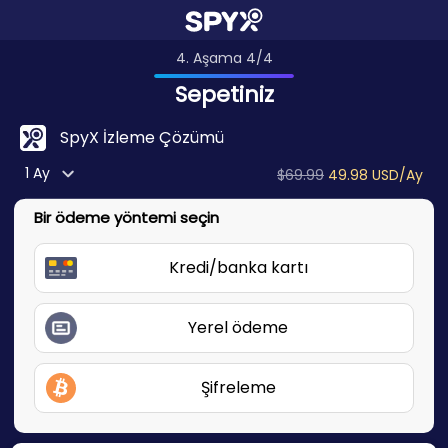
4. Aşama 4/4
Sepetiniz
SpyX İzleme Çözümü
1 Ay
$69.99
49.98 USD/Ay
Bir ödeme yöntemi seçin
Kredi/banka kartı
Yerel ödeme
Şifreleme