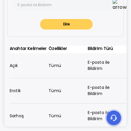
E-posta ile Bildirim
Baddoo
E-posta ile Bildirim
Facebook
Ekle
Bildirim Yok
Facebook Lite
Anahtar Kelimeler
Özellikler
Bildirim Türü
Facebook Messenger
E-posta ile
Facebook Messenger Lite
Açık
Tümü
Bildirim
WhatsApp
E-posta ile
LINE
Erotik
Tümü
Bildirim
Mesajlar
E-posta ile
Sarhoş
Tümü
Snapchat
Bildirim
Telegram