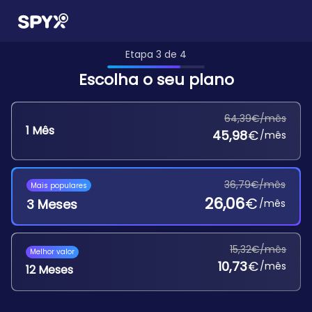
Etapa 3 de 4
Escolha o seu plano
64,39€/mês
1 Mês
45,98
€
/mês
36,79€/mês
Mais populares
26,06
€
3 Meses
/mês
15,32€/mês
Melhor valor
10,73
€
/mês
12 Meses