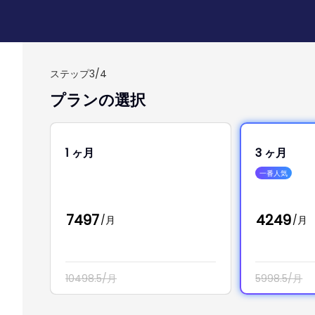
ステップ3/4
プランの選択
1 ヶ月
3 ヶ月
一番人気
7497
4249
/月
/月
10498.5/月
5998.5/月