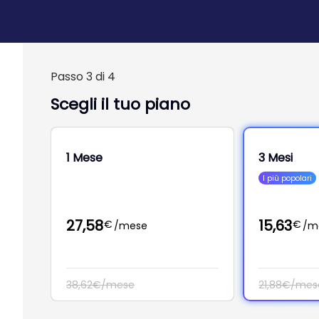
Passo 3 di 4
Scegli il tuo piano
1 Mese
3 Mesi
I più popolari
27,58
15,63
€
€
/mese
/m
38,62€/mese
21,88€/mes