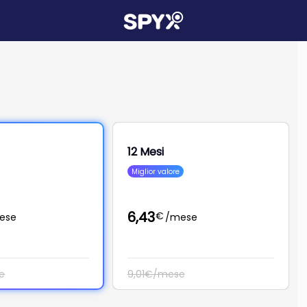
12 Mesi
Miglior valore
6,43
€
ese
/mese
e
9,01€/mese