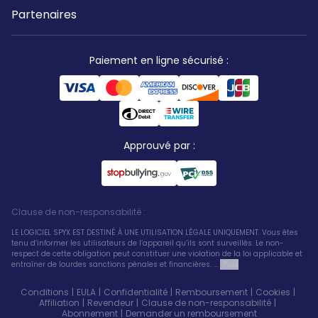
Partenaires
Paiement en ligne sécurisé
:
Approuvé par
:
Clause de non-responsabilité
:
LE LOGICIEL SPYX EST DESTINÉ À UNE UTILISATION LÉGALE UNIQUEMENT. Vous êtes
tenu d’informer les utilisateurs de l’appareil qu’ils sont surveillés. Le non-
respect de cette obligation peut constituer une violation de la loi applicable et
entraîner de lourdes sanctions pénales et financières. ...
Plus
Conditions
|
EULA
|
Confidentialité
|
Remboursement
|
Cookies
|
Affiliation
|
Revendeur
|
Clause de non-responsabilité
|
Abonnement
|
Demander un remboursement