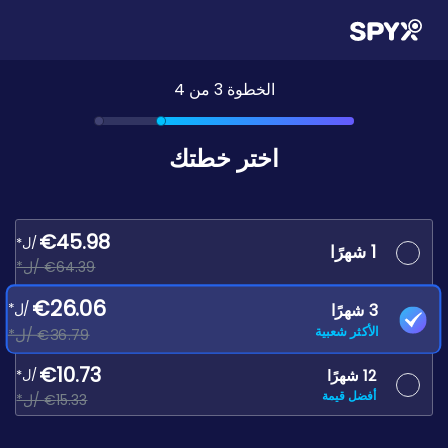
الخطوة 3 من 4
اختر خطتك
€
45.98
/ل*
1 شهرًا
64.39
€
/ل*
€
26.06
3 شهرًا
/ل*
الأكثر شعبية
36.79
€
/ل*
€
10.73
12 شهرًا
/ل*
أفضل قيمة
15.33
€
/ل*