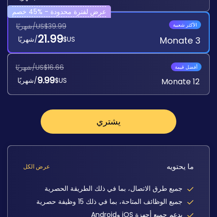
عرض لفترة محدودة -
%
45
خصم
الأكثر شعبية
US$39.99/شهريًا
21.99
3 Monate
US$
/شهريًا
US$16.66/شهريًا
أفضل قيمة
9.99
US$
/شهريًا
12 Monate
يشتري
ما يحتويه
عرض الكل
جميع طرق الاتصال، بما في ذلك الطريقة الحصرية
جميع الوظائف المتاحة، بما في ذلك 15 وظيفة حصرية
يدعم جميع أجهزة iOS وAndroid