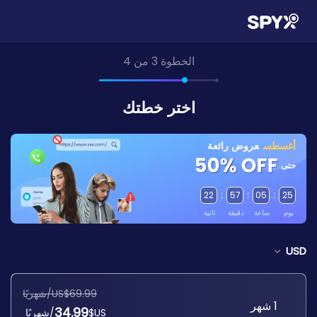
الخطوة 3 من 4
اختر خطتك
أغسطس
عروض رائعة
حتى
22
:
57
:
05
:
25
يوم
ساعة
دقيقة
ثانية
USD
US$69.99/شهريًا
1 شهر
34.99
US$
/شهريًا