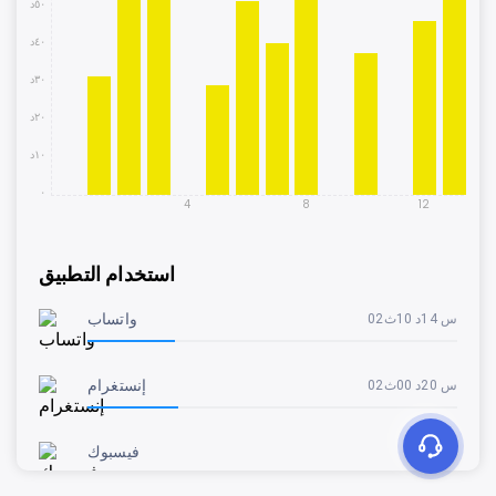
٥٠د
٤٠د
٣٠د
٢٠د
١٠د
٠
4
8
12
استخدام التطبيق
واتساب
02س 14د 10ث
إنستغرام
02س 20د 00ث
فيسبوك
54د 39ث