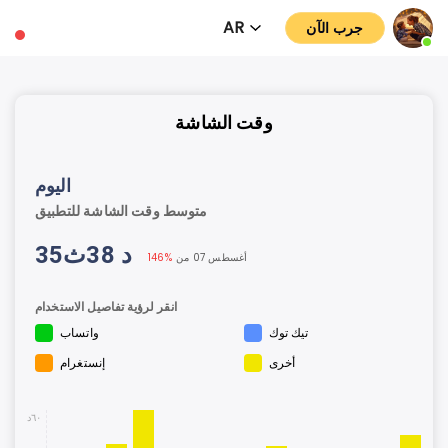
AR
جرب الآن
وقت الشاشة
اليوم
متوسط وقت الشاشة للتطبيق
35د 38ث
07 أغسطس
من
146%
انقر لرؤية تفاصيل الاستخدام
تيك توك
واتساب
أخرى
إنستغرام
٦٠د